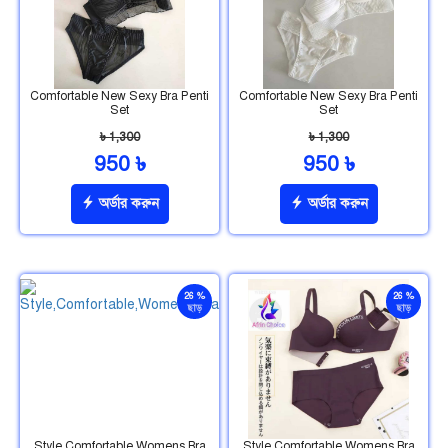
Comfortable New Sexy Bra Penti
Comfortable New Sexy Bra Penti
Set
Set
৳ 1,300
৳ 1,300
950 ৳
950 ৳
অর্ডার করুন
অর্ডার করুন
26 %
26 %
ছাড়
ছাড়
Style Comfortable Womens Bra
Style Comfortable Womens Bra