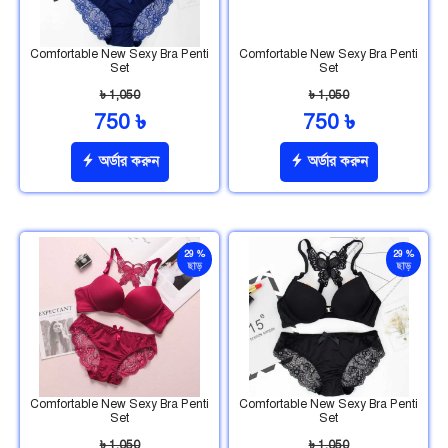
Comfortable New Sexy Bra Penti
Comfortable New Sexy Bra Penti
Set
Set
৳ 1,050
৳ 1,050
750 ৳
750 ৳
অর্ডার করুন
অর্ডার করুন
29 %
29 %
ছাড়
ছাড়
Comfortable New Sexy Bra Penti
Comfortable New Sexy Bra Penti
Set
Set
৳ 1,050
৳ 1,050