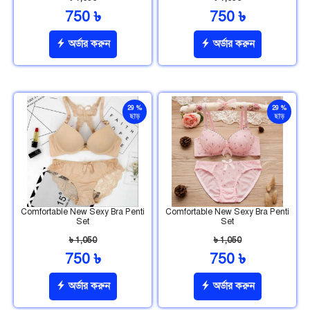
750 ৳
750 ৳
অর্ডার করুন
অর্ডার করুন
29 %
29 %
ছাড়
ছাড়
Comfortable New Sexy Bra Penti
Comfortable New Sexy Bra Penti
Set
Set
৳ 1,050
৳ 1,050
750 ৳
750 ৳
অর্ডার করুন
অর্ডার করুন