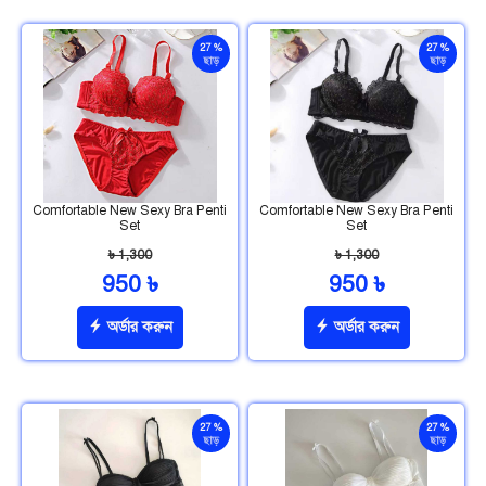
27 %
27 %
ছাড়
ছাড়
Comfortable New Sexy Bra Penti
Comfortable New Sexy Bra Penti
Set
Set
৳ 1,300
৳ 1,300
950 ৳
950 ৳
অর্ডার করুন
অর্ডার করুন
27 %
27 %
ছাড়
ছাড়