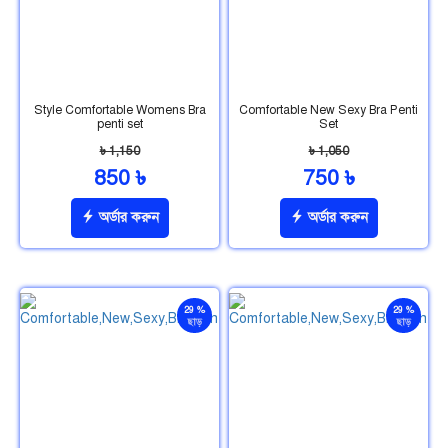
Style Comfortable Womens Bra
Comfortable New Sexy Bra Penti
penti set
Set
৳ 1,150
৳ 1,050
850 ৳
750 ৳
অর্ডার করুন
অর্ডার করুন
29 %
29 %
ছাড়
ছাড়