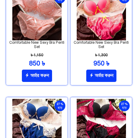
ছাড়
ছাড়
Comfortable New Sexy Bra Penti
Comfortable New Sexy Bra Penti
Set
Set
৳ 1,150
৳ 1,300
850 ৳
950 ৳
অর্ডার করুন
অর্ডার করুন
27 %
27 %
ছাড়
ছাড়