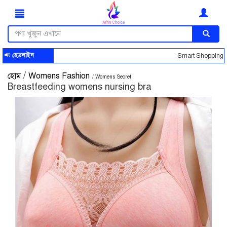
হেডলাইন
Smart Shopping Smart Life
/
হোম
Womens Fashion
/ Womens Secret
Breastfeeding womens nursing bra