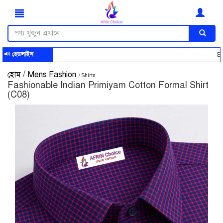
হেডলাইন
Smart S
/
হোম
Mens Fashion
/ Shirts
Fashionable Indian Primiyam Cotton Formal Shirt
(C08)