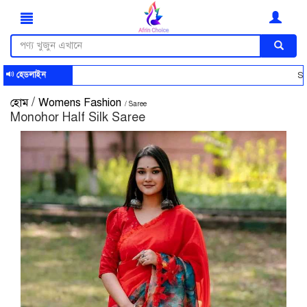
হেডলাইন
Smart Sho
/
হোম
Womens Fashion
/ Saree
Monohor Half Silk Saree