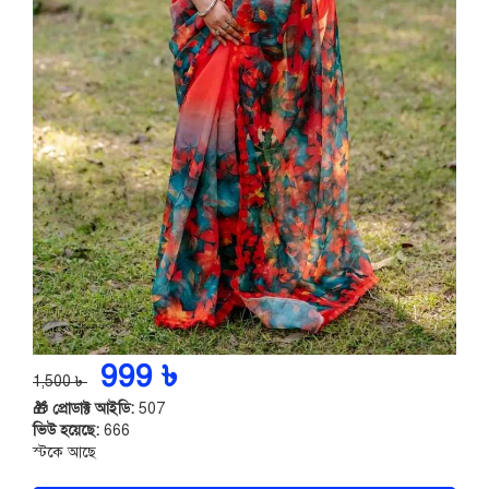
999 ৳
1,500 ৳
🎁 প্রোডাক্ট আইডি:
507
ভিউ হয়েছে:
666
স্টকে আছে